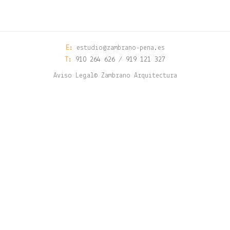
E:
estudio@zambrano-pena.es
T:
910 264 626 / 919 121 327
Aviso Legal
© Zambrano Arquitectura